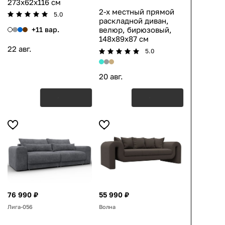
273x62x116 см
2-х местный прямой
5.0
раскладной диван,
+11 вар.
велюр, бирюзовый,
148x89x87 см
22 авг.
5.0
20 авг.
76 990 ₽
55 990 ₽
Лига-056
Волна