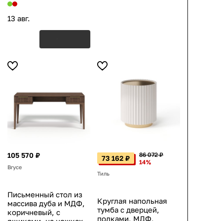
13 авг.
105 570 ₽
86 072 ₽
73 162 ₽
14%
Bryce
Тиль
Письменный стол из
Круглая напольная
массива дуба и МДФ,
тумба с дверцей,
коричневый, с
полками, МДФ,