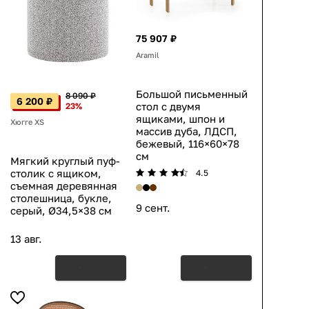
75 907 ₽
Aramil
Большой письменный
8 090 ₽
6 200 ₽
стол с двумя
23%
ящиками, шпон и
Хюгге XS
массив дуба, ЛДСП,
бежевый, 116×60×78
см
Мягкий круглый пуф-
столик с ящиком,
4.5
съемная деревянная
столешница, букле,
9 сент.
серый, Ø34,5×38 см
13 авг.