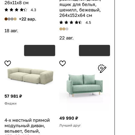
26x11x8 см
ящик для белья,
шенилл, бежевый,
4.3
264x152x64 см
+22 вар.
4.5
18 авг.
22 авг.
57 981 ₽
Фиджи
49 990 ₽
4-х местный прямой
модульный диван,
Лучший друг
вельвет, белый,