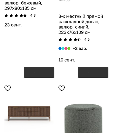
велюр, бежевый,
297x80x185 см
4.8
3-х местный прямой
раскладной диван,
23 сент.
велюр, синий,
223x76x109 см
4.5
+2 вар.
10 сент.