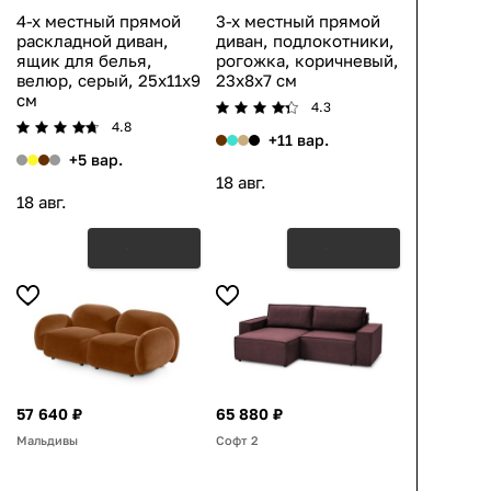
4-х местный прямой
3-х местный прямой
раскладной диван,
диван, подлокотники,
ящик для белья,
рогожка, коричневый,
велюр, серый, 25x11x9
23x8x7 см
см
4.3
4.8
+11 вар.
+5 вар.
18 авг.
18 авг.
57 640 ₽
65 880 ₽
Мальдивы
Софт 2