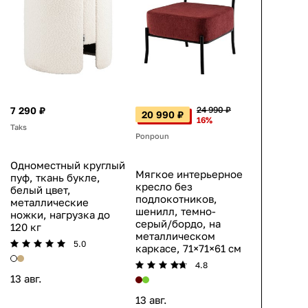
7 290 ₽
24 990 ₽
20 990 ₽
16%
Taks
Ponpoun
Одноместный круглый
Мягкое интерьерное
пуф, ткань букле,
кресло без
белый цвет,
подлокотников,
металлические
шенилл, темно-
ножки, нагрузка до
серый/бордо, на
120 кг
металлическом
5.0
каркасе, 71×71×61 см
4.8
13 авг.
13 авг.