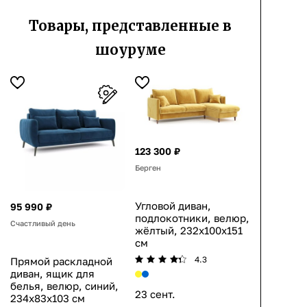
Товары, представленные в
шоуруме
123 300 ₽
Берген
Угловой диван,
95 990 ₽
подлокотники, велюр,
Счастливый день
жёлтый, 232x100x151
см
4.3
Прямой раскладной
диван, ящик для
белья, велюр, синий,
23 сент.
234x83x103 см