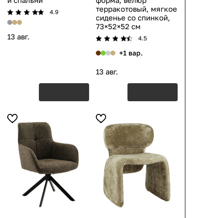
и спальни
форма, велюр
терракотовый, мягкое
4.9
сиденье со спинкой,
73×52×52 см
13 авг.
4.5
+1 вар.
13 авг.