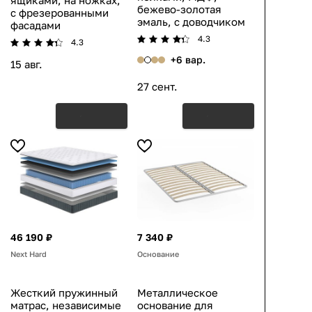
ящиками, на ножках,
бежево-золотая
с фрезерованными
эмаль, с доводчиком
фасадами
4.3
4.3
+6 вар.
15 авг.
27 сент.
46 190 ₽
7 340 ₽
Next Hard
Основание
Жесткий пружинный
Металлическое
матрас, независимые
основание для