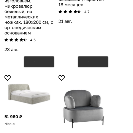
изголовьем,
18 месяцев
микровелюр
бежевый, на
4.7
металлических
21 авг.
ножках, 180х200 см, с
ортопедическим
основанием
4.5
23 авг.
51 980 ₽
Nicole