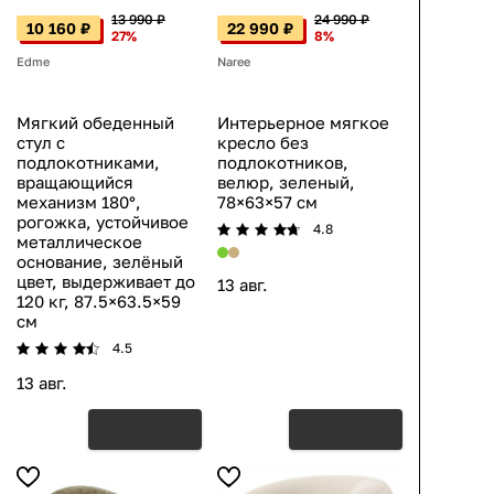
13 990 ₽
24 990 ₽
10 160 ₽
22 990 ₽
27%
8%
Edme
Naree
Мягкий обеденный
Интерьерное мягкое
стул с
кресло без
подлокотниками,
подлокотников,
вращающийся
велюр, зеленый,
механизм 180°,
78×63×57 см
рогожка, устойчивое
4.8
металлическое
основание, зелёный
цвет, выдерживает до
13 авг.
120 кг, 87.5×63.5×59
см
4.5
13 авг.