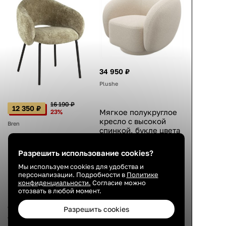
34 950 ₽
Plushe
16 190 ₽
12 350 ₽
Мягкое полукруглое
23%
кресло с высокой
Bren
спинкой, букле цвета
айвори, для чтения,
98×89×80 см
Мягкий стул с
Разрешить использование cookies?
подлокотниками,
4.8
Мы используем cookies для удобства и
велюр зелёный,
персонализации. Подробности в
Политике
металлический
конфиденциальности.
Согласие можно
22 авг.
каркас, чёрные
отозвать в любой момент.
ножки, современный
стиль, 79×63×61 см
Разрешить cookies
4.3