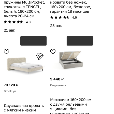
пружины MultiPocket,
кровати без ножек,
трикотаж с TENCEL,
160х200 см, бежевое,
белый, 160×200 см,
гарантия 18 месяцев
высота 20-24 см
4.5
4.8
23 авг.
21 авг.
9 440 ₽
73 120 ₽
Подъемник
Brooklyn
Механизм 160×200 см
с двумя бельевыми
Двуспальная кровать
ящиками, без
с мягким низким
основания, гарантия