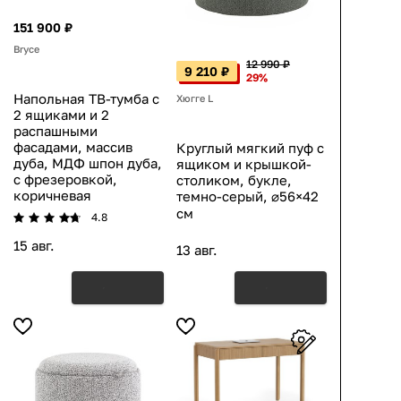
151 900 ₽
Bryce
12 990 ₽
9 210 ₽
29%
Напольная ТВ-тумба с
Хюгге L
2 ящиками и 2
распашными
фасадами, массив
Круглый мягкий пуф с
дуба, МДФ шпон дуба,
ящиком и крышкой-
с фрезеровкой,
столиком, букле,
коричневая
темно-серый, ⌀56×42
см
4.8
15 авг.
13 авг.