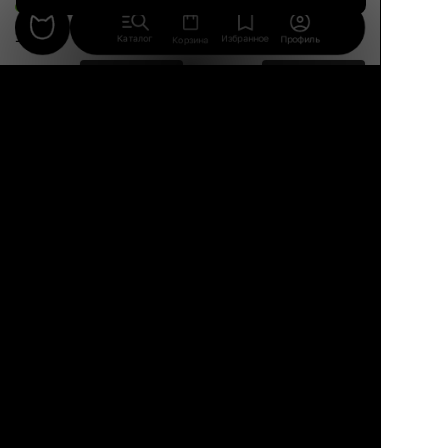
13 авг.
Каталог
Избранное
Профиль
Корзина
9 990 ₽
16 690 ₽
8 900 ₽
46%
Кэрол
ANT
Обеденный стул с
Стильный стул без
подлокотниками,